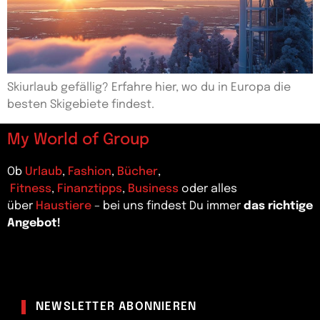
Skiurlaub gefällig? Erfahre hier, wo du in Europa die
besten Skigebiete findest.
My World of Group
Ob
Urlaub
,
Fashion
,
Bücher
,
Fitness
,
Finanztipps
,
Business
oder alles
über
Haustiere
– bei uns findest Du immer
das richtige
Angebot!
NEWSLETTER ABONNIEREN